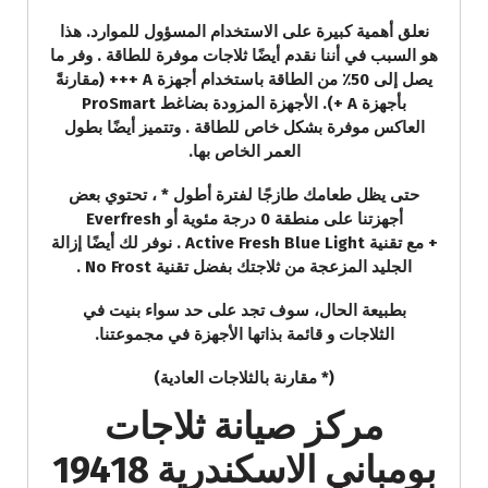
نعلق أهمية كبيرة على الاستخدام المسؤول للموارد. هذا
هو السبب في أننا نقدم أيضًا ثلاجات موفرة للطاقة . وفر ما
يصل إلى 50٪ من الطاقة باستخدام أجهزة A +++ (مقارنةً
بأجهزة A +). الأجهزة المزودة بضاغط ProSmart
العاكس موفرة بشكل خاص للطاقة . وتتميز أيضًا بطول
العمر الخاص بها.
حتى يظل طعامك طازجًا لفترة أطول * ، تحتوي بعض
أجهزتنا على منطقة 0 درجة مئوية أو Everfresh
+ مع تقنية Active Fresh Blue Light . نوفر لك أيضًا إزالة
الجليد المزعجة من ثلاجتك بفضل تقنية No Frost .
بطبيعة الحال، سوف تجد على حد سواء بنيت في
الثلاجات و قائمة بذاتها الأجهزة في مجموعتنا.
(* مقارنة بالثلاجات العادية)
مركز صيانة ثلاجات
بومباني الاسكندرية 19418